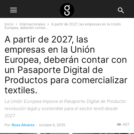
Inicio
Internacionales
A partir de 2027, las empresas en la Unión
Europea, deberán contar...
A partir de 2027, las
empresas en la Unión
Europea, deberán contar con
un Pasaporte Digital de
Productos para comercializar
textiles.
La Unión Europea impone el Pasaporte Digital de Producto:
revolución legal y sostenible para el sector textil desde
2027.
407
Por
Rosa Alvarez
-
octubre 6, 2025